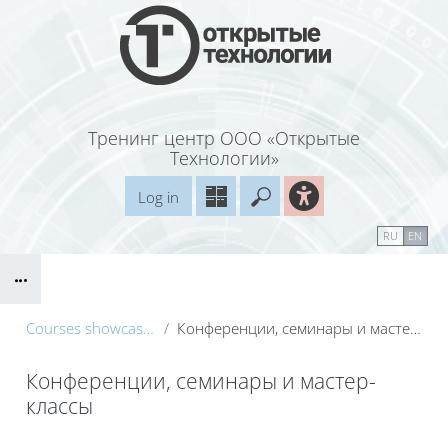
Skip to main content
Тренинг центр ООО «Открытые
Технологии»
Log in
Enter your search query
Справочные материалы
Маршрут внедрения
RU
EN
Blocks
B
Courses showcase 3KL
Конференции, семинары и мастер-классы
Конференции, семинары и мастер-
классы
Blocks