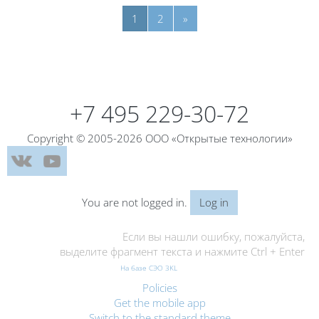
Page 1
Page 2
Next page
1
2
»
Blocks
Blocks
+7 495 229-30-72
Copyright © 2005-2026 ООО «Открытые технологии»
You are not logged in.
Log in
Если вы нашли ошибку, пожалуйста,
выделите фрагмент текста и нажмите Ctrl + Enter
На базе СЭО 3KL
Policies
Get the mobile app
Switch to the standard theme