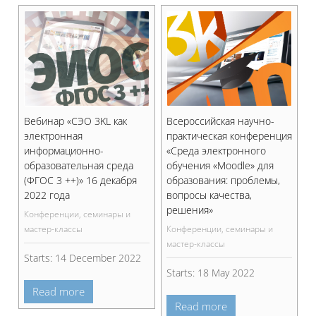
Вебинар «СЭО 3KL как
Всероссийская научно-
электронная
практическая конференция
информационно-
«Среда электронного
образовательная среда
обучения «Moodle» для
(ФГОС 3 ++)» 16 декабря
образования: проблемы,
2022 года
вопросы качества,
решения»
Конференции, семинары и
мастер-классы
Конференции, семинары и
мастер-классы
Starts:
14 December 2022
Starts:
18 May 2022
Read more
Read more