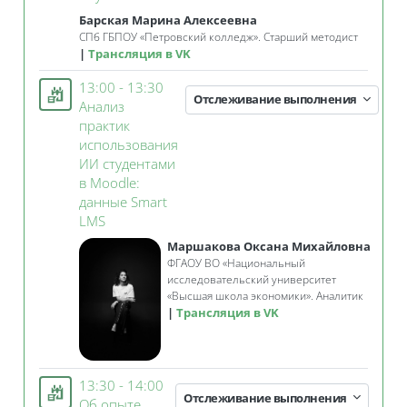
Барская Марина Алексеевна
СПб ГБПОУ «Петровский колледж». Старший методист
Трансляция в VK
13:00 - 13:30
Отслеживание выполнения
Анализ
практик
использования
ИИ студентами
в Moodle:
данные Smart
Занятие 3KL
LMS
Маршакова Оксана Михайловна
ФГАОУ ВО «Национальный
исследовательский университет
«Высшая школа экономики». Аналитик
Трансляция в VK
13:30 - 14:00
Отслеживание выполнения
Об опыте