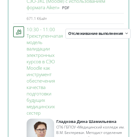
СЭО-3KL (Moodle) с использованием
Файл
формата Aiken»
PDF
671.1 Кбайт
10:30 - 11:00
Отслеживание выполнения
Трехступенчатая
модель
валидации
электронных
курсов в СЭО
Moodle как
инструмент
обеспечения
качества
подготовки
будущих
медицинских
Занятие 3KL
сестер
Гладкова Дина Шамильевна
СПб ГБПОУ «Медицинский колледж им.
В.М. Бехтерева». Методист отделения