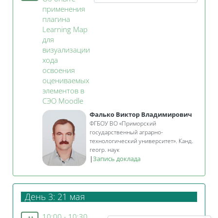
применения
плагина
Learning Map
для
визуализации
хода
освоения
оцениваемых
элементов в
Занятие 3KL
СЭО Moodle
Фалько Виктор Владимирович
ФГБОУ ВО «Приморский
государственный аграрно-
технологический университет». Канд.
геогр. наук
|
Запись доклада
День 3: 21 мая
10:00 - 10:30