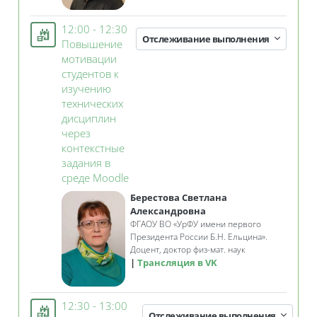
12:00 - 12:30
Отслеживание выполнения
Повышение
мотивации
студентов к
изучению
технических
дисциплин
через
контекстные
задания в
Занятие 3KL
среде Moodle
Берестова Светлана
Александровна
ФГАОУ ВО
«
УрФУ имени первого
Президента России Б.Н. Ельцина»
.
Доцент, доктор физ-мат. наук
Трансляция в VK
12:30 - 13:00
Отслеживание выполнения