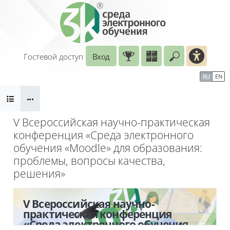
Перейти к основному содержанию
Гостевой доступ
Вход
Введите ваш
Календарь
Справочные материалы
RU
EN
Блоки
Маршрут внедрения
V Всероссийская научно-практическая
конференция «Среда электронного
обучения «Moodle» для образования:
проблемы, вопросы качества,
решения»
Блоки
V Всероссийская научно-
практическая конференция
«Среда электронного обучения