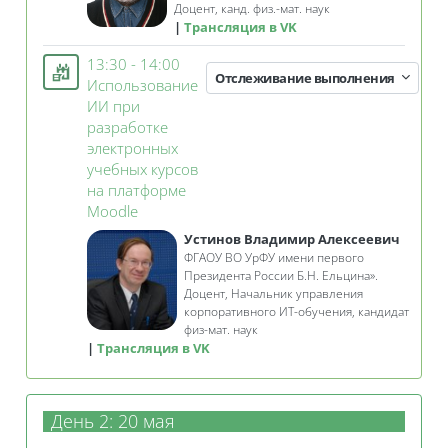
Доцент,
канд. физ.-мат. наук
Трансляция в VK
13:30 - 14:00
Отслеживание выполнения
Использование
ИИ при
разработке
электронных
учебных курсов
на платформе
Занятие 3KL
Moodle
Устинов Владимир Алексеевич
ФГАОУ ВО УрФУ имени первого
Президента России Б.Н. Ельцина».
Доцент,
Начальник управления
корпоративного ИТ-обучения, кандидат
физ-мат. наук
Трансляция в VK
День 2: 20 мая