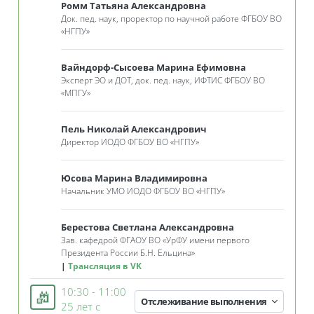
Ромм Татьяна Александровна
Док. пед. наук, проректор по научной работе ФГБОУ ВО
«
НГПУ
»
Вайндорф-Сысоева Марина Ефимовна
Эксперт ЭО и ДОТ, док. пед. наук, ИФТИС ФГБОУ ВО
«
МПГУ
»
Пель Николай Александрович
Директор ИОДО ФГБОУ ВО
«
НГПУ
»
Юсова Марина Владимировна
Начальник УМО ИОДО ФГБОУ ВО
«
НГПУ
»
Берестова Светлана Александровна
Зав. кафедрой ФГАОУ ВО
«
УрФУ имени первого
Президента России Б.Н. Ельцина»
Трансляция в VK
10:30 - 11:00
Отслеживание выполнения
25 лет с