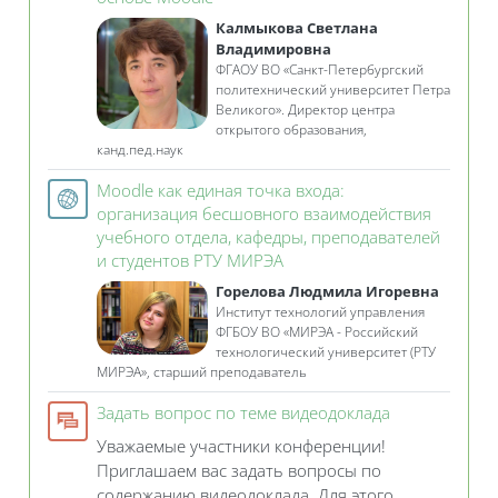
Калмыкова Светлана
Владимировна
ФГАОУ ВО «Санкт-Петербургский
политехнический университет Петра
Великого». Директор центра
открытого образования,
канд.пед.наук
Moodle как единая точка входа:
организация бесшовного взаимодействия
учебного отдела, кафедры, преподавателей
Гиперссылка
и студентов РТУ МИРЭА
Горелова Людмила Игоревна
Институт технологий управления
ФГБОУ ВО «МИРЭА - Российский
технологический университет (РТУ
МИРЭА», старший преподаватель
Форум
Задать вопрос по теме видеодоклада
Уважаемые участники конференции!
Приглашаем вас задать вопросы по
содержанию видеодоклада. Для этого