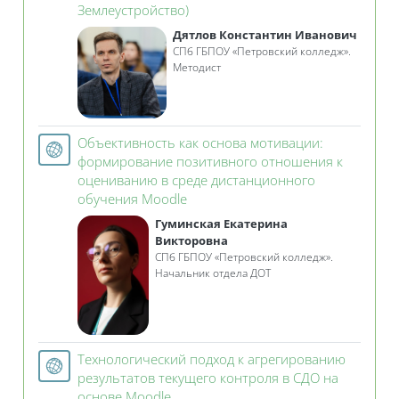
Гиперссылка
Землеустройство)
Дятлов Константин Иванович
СПб ГБПОУ «Петровский колледж».
Методист
Объективность как основа мотивации:
формирование позитивного отношения к
оцениванию в среде дистанционного
Гиперссылка
обучения Moodle
Гуминская Екатерина
Викторовна
СПб ГБПОУ «Петровский колледж».
Начальник отдела ДОТ
Технологический подход к агрегированию
результатов текущего контроля в СДО на
Гиперссылка
основе Moodle