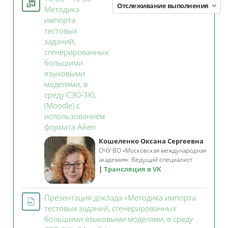
Отслеживание выполнения
Методика
импорта
тестовых
заданий,
сгенерированных
большими
языковыми
моделями, в
среду СЭО-3KL
(Moodle) с
использованием
Занятие 3KL
формата Aiken
Кошеленко Оксана Сергеевна
ОЧУ ВО «Московская международная
академия». Ведущий специалист
Трансляция в VK
Презентация доклада «Методика импорта
тестовых заданий, сгенерированных
большими языковыми моделями, в среду