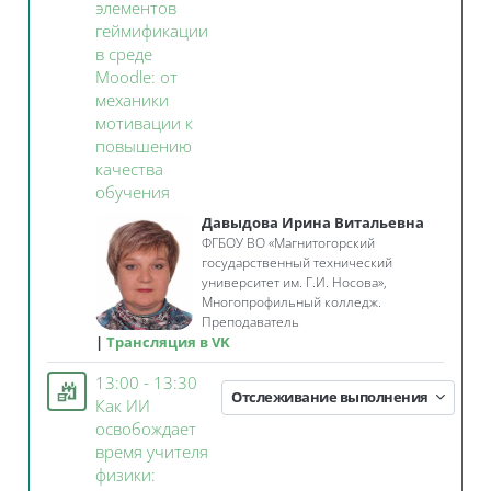
элементов
геймификации
в среде
Moodle: от
механики
мотивации к
повышению
качества
Занятие 3KL
обучения
Давыдова Ирина Витальевна
ФГБОУ ВО «Магнитогорский
государственный технический
университет им. Г.И. Носова»,
Многопрофильный колледж.
Преподаватель
Трансляция в VK
13:00 - 13:30
Отслеживание выполнения
Как ИИ
освобождает
время учителя
физики: