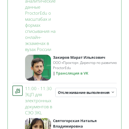
аналитические
данные
ProctorEdu о
масштабах и
формах
списывания на
онлайн-
экзаменах в
Занятие 3KL
вузах России
Закиров Марат Ильясович
ООО «Проктор». Директор по развитию
ProctorEdu
Трансляция в VK
11:00 - 11:30
Отслеживание выполнения
ЭЦП для
электронных
документов в
Занятие 3KL
СЭО 3KL
Святогорская Наталья
Владимировна