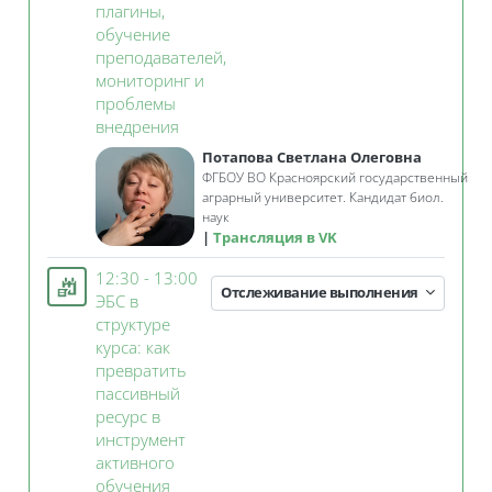
плагины,
обучение
преподавателей,
мониторинг и
проблемы
Занятие 3KL
внедрения
Потапова Светлана Олеговна
ФГБОУ ВО Красноярский государственный
аграрный университет. Кандидат биол.
наук
Трансляция в VK
12:30 - 13:00
Отслеживание выполнения
ЭБС в
структуре
курса: как
превратить
пассивный
ресурс в
инструмент
активного
Занятие 3KL
обучения