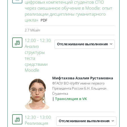
цифровых компетенций студентов СПО
через смешанное обучение в Moodle: опыт
реализации дисциплины гуманитарного
Файл
цикла»
PDF
2.7 Мбайт
12:00 - 12:30
Отслеживание выполнения
Анализ
структуры
теста
средствами
Занятие 3KL
Moodle
Мифтахова Азалия Рустамовна
ФГАОУ ВО «УрФУ имени первого
Президента России Б.Н. Ельцина».
Студентка
Трансляция в VK
12:30 - 13:00
Отслеживание выполнения
Реализация