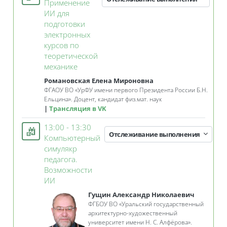
Применение
ИИ для
подготовки
электронных
курсов по
теоретической
Занятие 3KL
механике
Романовская Елена Мироновна
ФГАОУ ВО
«
УрФУ имени первого Президента России Б.Н.
Ельцина»
. Д
оцент, кандидат физ.мат. наук
Трансляция в VK
13:00 - 13:30
Отслеживание выполнения
Компьютерный
симулякр
педагога.
Возможности
Занятие 3KL
ИИ
Гущин Александр Николаевич
ФГБОУ ВО «Уральский государственный
архитектурно-художественный
университет имени Н. С. Алфёрова».