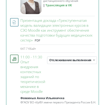
дистанционного обучения
Трансляция в VK
Презентация доклада «Трехступенчатая
модель валидации электронных курсов в
СЭО Moodle как инструмент обеспечения
качества подготовки будущих медицинских
Файл
сестер»
PDF
647.7 Кбайт
11:00 - 11:30
Отслеживание выполнения
Опыт
внедрения
контекстных
заданий по
теоретической
механике в
Занятие 3KL
среде Moodle
Фоминых Анна Ильинична
ФГАОУ ВО «УрФУ имени первого Президента России Б.Н.