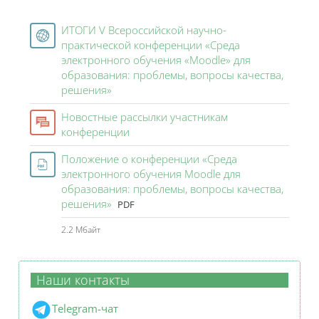
Курс: V Всероссийская научно-практическ
ИТОГИ V Всероссийской научно-
практической конференции «Среда
электронного обучения «Moodle» для
образования: проблемы, вопросы качества,
Гиперссылка
решения»
Новостные рассылки участникам
Форум
конференции
Положение о конференции «Среда
электронного обучения Moodle для
образования: проблемы, вопросы качества,
Файл
решения»
PDF
2.2 Мбайт
Наши контакты
Telegram-чат