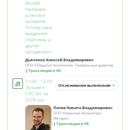
Moodle:
панорама
успехов и
провалов.
Почему одни
внедрения
обречены, а
другие
Занятие 3KL
процветают?
Дьяченко Алексей Владимирович
ООО
«Открытые технологии»
. Генеральный директор
Трансляция в VK
11:00 - 12:00
Отслеживание выполнения
Лучшее в
СЭО 3KL за
Занятие 3KL
2026 год
Попов Никита Владимирович
ООО «Открытые технологии».
Методист
Трансляция в VK