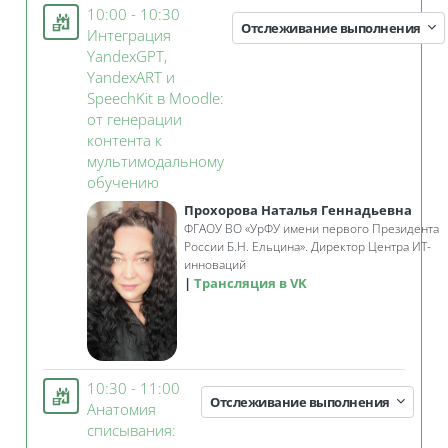
10:00 - 10:30
Отслеживание выполнения
Интеграция
YandexGPT,
YandexART и
SpeechKit в Moodle:
от генерации
контента к
мультимодальному
Занятие 3KL
обучению
Прохорова Наталья Геннадьевна
ФГАОУ ВО
«
УрФУ имени первого Президента
России Б.Н. Ельцина».
Директор Центра ИТ-
инноваций
Трансляция в VK
10:30 - 11:00
Отслеживание выполнения
Анатомия
списывания: