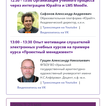
12:30 - 13:00 Организация учебного процесса
через интеграцию Юрайта и LMS Moodle.
Сафонов Александр Андреевич
Образовательная платформа «Юрайт».
Академический директор, к.и.н.
Трансляция на Youtube
Видеозапись на VK
13:00 - 13:30 Опыт мотивации слушателей
электронных учебных курсов на примере
курса «Проектный менеджмент»
Гущин Александр Николаевич
ФГБОУ ВО «Уральский
государственный архитектурно-
художественый университет имени
Н.С.Алфёрова». Доцент, к.ф.-м.н.
Трансляция на Youtube
Видеозапись на VK
День 3: 23 мая