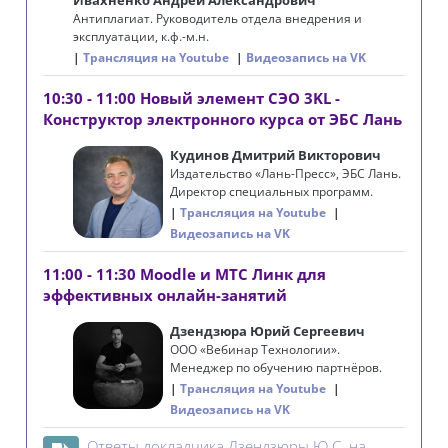
Ивахненко Андрей Александрович
Антиплагиат. Руководитель отдела внедрения и
эксплуатации, к.ф.-м.н.
Трансляция на Youtube
Видеозапись на VK
10:30 - 11:00 Новый элемент СЭО 3KL -
Конструктор электронного курса от ЭБС Лань
Кудинов Дмитрий Викторович
Издательство «Лань-Пресс», ЭБС Лань.
Директор специальных программ.
Трансляция на Youtube
Видеозапись на VK
11:00 - 11:30 Moodle и МТС Линк для
эффективных онлайн-занятий
Дзендзюра Юрий Сергеевич
ООО «Вебинар Технологии».
Менеджер по обучению партнёров.
Трансляция на Youtube
Видеозапись на VK
Ответы докладчика Дзендзюры Ю.С. на