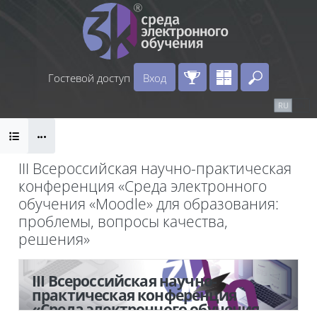
Перейти к основному содержанию
Гостевой доступ
Вход
Введите 
Календарь
Справочные материалы
RU
EN
Блоки
Маршрут внедрения
III Всероссийская научно-практическая
конференция «Среда электронного
обучения «Moodle» для образования:
проблемы, вопросы качества,
решения»
Блоки
III Всероссийская научно-
практическая конференция
«Среда электронного обучения