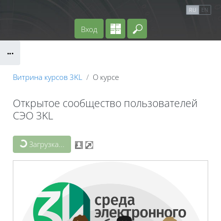
Перейти к основному содержанию
Справочные материалы
Маршрут внедрения
RU
EN
Вход
Введите ваш поиско
Блоки
Витрина курсов 3KL
О курсе
Открытое сообщество пользователей
СЭО 3KL
Блоки
Загрузка...