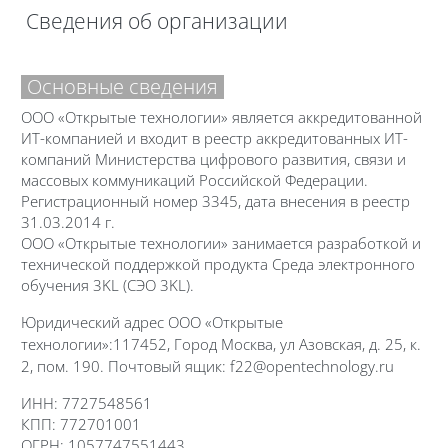
Печатать эту главу
Сведения об организации
(Открывается в новом окне)
Требуемые условия завершения
Основные сведения
ООО «Открытые технологии» является аккредитованной
ИТ-компанией и входит в реестр аккредитованных ИТ-
компаний Министерства цифрового развития, связи и
массовых коммуникаций Российской Федерации.
Регистрационный номер 3345, дата внесения в реестр
31.03.2014 г.
ООО «Открытые технологии» занимается разработкой и
технической поддержкой продукта Среда электронного
обучения 3KL (СЭО 3KL).
Юридический адрес ООО «Открытые
технологии»:
117452, Город Москва, ул Азовская, д. 25, к.
2, пом. 190. Почтовый ящик: f22@opentechnology.ru
ИНН: 7727548561
КПП: 772701001
ОГРН: 1057747551443