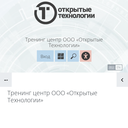
Перейти к основному содержанию
Тренинг центр ООО «Открытые
Технологии»
Вход
Введите ваш поисковый
Справочные материалы
Маршрут внедрения
RU
EN
Блоки
Тренинг центр ООО «Открытые
Технологии»
Блоки
Книга
Печатать книгу
(Открывается в новом окне)